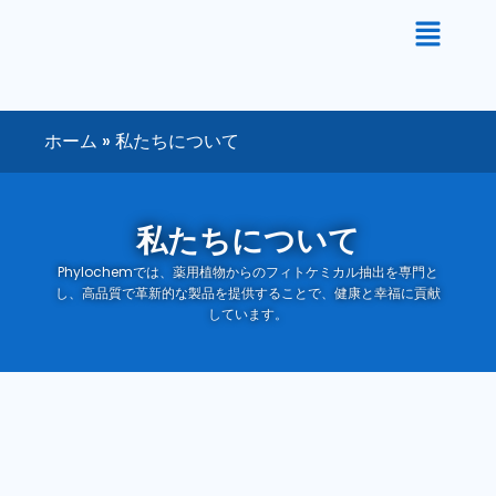
内
容
を
ス
キ
ホーム
»
私たちについて
ッ
プ
私たちについて
Phylochemでは、薬用植物からのフィトケミカル抽出を専門と
し、高品質で革新的な製品を提供することで、健康と幸福に貢献
しています。